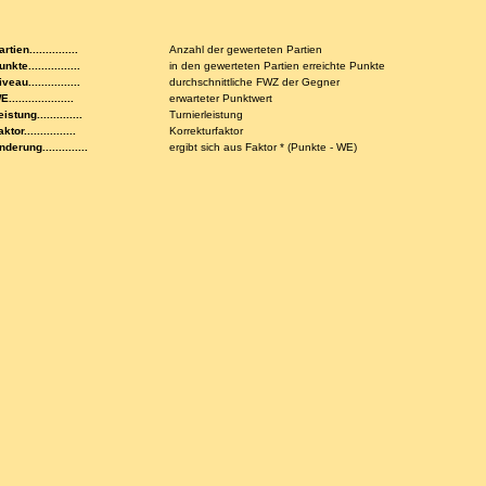
rtien...............
Anzahl der gewerteten Partien
nkte................
in den gewerteten Partien erreichte Punkte
veau................
durchschnittliche FWZ der Gegner
....................
erwarteter Punktwert
istung..............
Turnierleistung
ktor................
Korrekturfaktor
nderung..............
ergibt sich aus Faktor * (Punkte - WE)