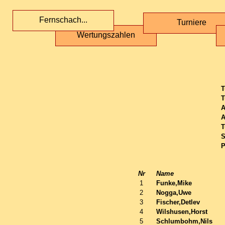
Fernschach...
Turniere
Wertungszahlen
T
T
A
A
T
S
P
Nr
Name
1
Funke,Mike
2
Nogga,Uwe
3
Fischer,Detlev
4
Wilshusen,Horst
5
Schlumbohm,Nils