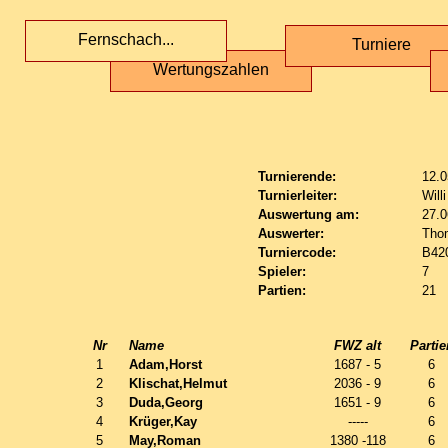
Fernschach...
Turniere
Wertungszahlen
Turnierende:
12.0
Turnierleiter:
Will
Auswertung am:
27.0
Auswerter:
Tho
Turniercode:
B42
Spieler:
7
Partien:
21
Nr
Name
FWZ alt
Partie
1
Adam,Horst
1687 - 5
6
2
Klischat,Helmut
2036 - 9
6
3
Duda,Georg
1651 - 9
6
4
Krüger,Kay
-----
6
5
May,Roman
1380 -118
6