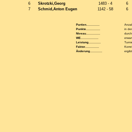
6
Skrotzki,Georg
1483 - 4
6
7
Schmid,Anton Eugen
1142 - 58
6
Partien...............
Anzah
Punkte................
in de
Niveau................
durch
WE....................
erwar
Leistung..............
Turni
Faktor................
Korre
Änderung..............
ergib