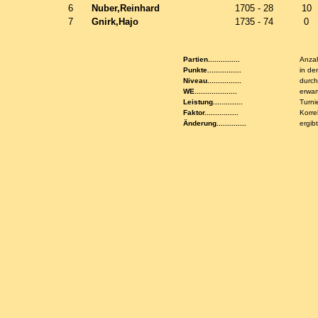
6
Nuber,Reinhard
1705 - 28
10
7
Gnirk,Hajo
1735 - 74
0
Partien...............
Anzah
Punkte................
in de
Niveau................
durch
WE....................
erwar
Leistung..............
Turni
Faktor................
Korre
Änderung..............
ergib