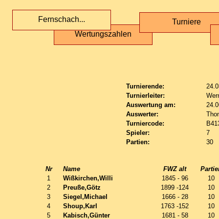
Fernschach...
Turniere
Wertungszahlen
Turnierende:
24.0
Turnierleiter:
Wern
Auswertung am:
24.0
Auswerter:
Tho
Turniercode:
B41
Spieler:
7
Partien:
30
Nr
Name
FWZ alt
Partie
1
Wißkirchen,Willi
1845 - 96
10
2
Preuße,Götz
1899 -124
10
3
Siegel,Michael
1666 - 28
10
4
Shoup,Karl
1763 -152
10
5
Kabisch,Günter
1681 - 58
10