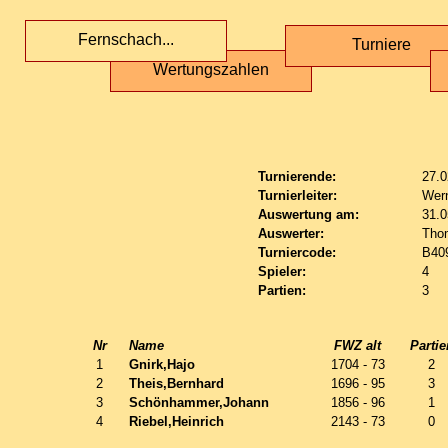
Fernschach...
Turniere
Wertungszahlen
Turnierende:
27.0
Turnierleiter:
Wern
Auswertung am:
31.0
Auswerter:
Tho
Turniercode:
B40
Spieler:
4
Partien:
3
Nr
Name
FWZ alt
Partie
1
Gnirk,Hajo
1704 - 73
2
2
Theis,Bernhard
1696 - 95
3
3
Schönhammer,Johann
1856 - 96
1
4
Riebel,Heinrich
2143 - 73
0