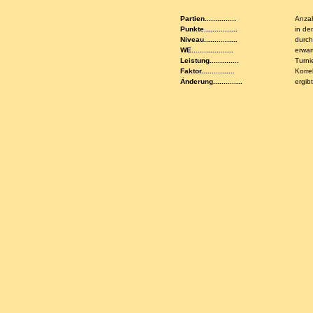
Partien...............
Anzah
Punkte................
in de
Niveau................
durch
WE....................
erwar
Leistung..............
Turni
Faktor................
Korre
Änderung..............
ergib