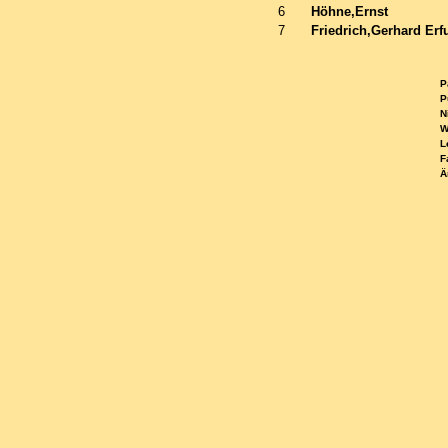
6
Höhne,Ernst
7
Friedrich,Gerhard Erfu
Pa
Pu
Ni
WE
Le
Fa
Ä