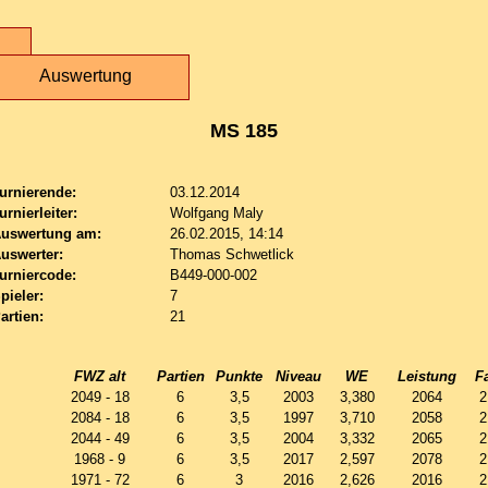
Auswertung
MS 185
urnierende:
03.12.2014
urnierleiter:
Wolfgang Maly
uswertung am:
26.02.2015, 14:14
uswerter:
Thomas Schwetlick
urniercode:
B449-000-002
pieler:
7
artien:
21
FWZ alt
Partien
Punkte
Niveau
WE
Leistung
F
2049 - 18
6
3,5
2003
3,380
2064
2
2084 - 18
6
3,5
1997
3,710
2058
2
2044 - 49
6
3,5
2004
3,332
2065
2
1968 - 9
6
3,5
2017
2,597
2078
2
1971 - 72
6
3
2016
2,626
2016
2