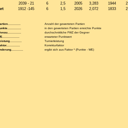
2039 - 21
6
2,5
2005
3,283
1944
2
rt
1912 -145
6
1,5
2026
2,072
1833
2
rtien...............
Anzahl der gewerteten Partien
nkte................
in den gewerteten Partien erreichte Punkte
veau................
durchschnittliche FWZ der Gegner
....................
erwarteter Punktwert
istung..............
Turnierleistung
ktor................
Korrekturfaktor
nderung..............
ergibt sich aus Faktor * (Punkte - WE)