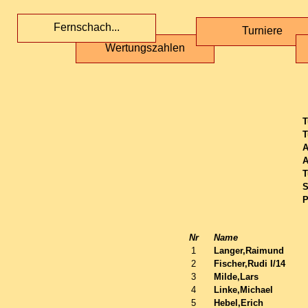
Fernschach...
Turniere
Wertungszahlen
T
T
A
A
T
S
P
Nr
Name
1
Langer,Raimund
2
Fischer,Rudi I/14
3
Milde,Lars
4
Linke,Michael
5
Hebel,Erich