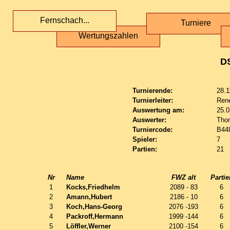
Fernschach...
Turniere
Wertungszahlen
D
Turnierende:
28.1
Turnierleiter:
Ren
Auswertung am:
25.0
Auswerter:
Tho
Turniercode:
B44
Spieler:
7
Partien:
21
Nr
Name
FWZ alt
Partie
1
Kocks,Friedhelm
2089 - 83
6
2
Amann,Hubert
2186 - 10
6
3
Koch,Hans-Georg
2076 -193
6
4
Packroff,Hermann
1999 -144
6
5
Löffler,Werner
2100 -154
6