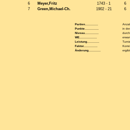
6
Meyer,Fritz
1743 - 1
6
7
Green,Michael-Ch.
1902 - 21
6
Partien...............
Anzah
Punkte................
in de
Niveau................
durch
WE....................
erwar
Leistung..............
Turni
Faktor................
Korre
Änderung..............
ergib