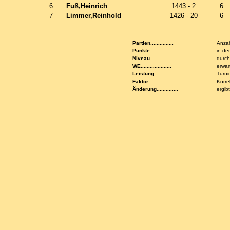
6
Fuß,Heinrich
1443 - 2
6
7
Limmer,Reinhold
1426 - 20
6
Partien...............
Anzah
Punkte................
in de
Niveau................
durch
WE....................
erwar
Leistung..............
Turni
Faktor................
Korre
Änderung..............
ergib