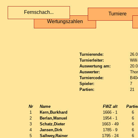
Fernschach...
Turniere
Wertungszahlen
Turnierende:
26.0
Turnierleiter:
Will
Auswertung am:
20.0
Auswerter:
Tho
Turniercode:
B40
Spieler:
7
Partien:
21
Nr
Name
FWZ alt
Partie
1
Kern,Burkhard
1666 - 1
6
2
Berlan,Manuel
1954 - 1
6
3
Schatz,Dieter
1663 - 49
6
4
Jansen,Dirk
1785 - 9
6
5
Sallwey,Rainer
1795 - 24
6