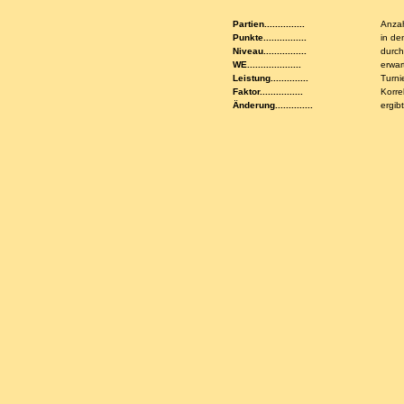
Partien...............
Anzah
Punkte................
in de
Niveau................
durch
WE....................
erwar
Leistung..............
Turni
Faktor................
Korre
Änderung..............
ergib