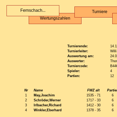
Fernschach...
Turniere
Wertungszahlen
Turnierende:
14.1
Turnierleiter:
Will
Auswertung am:
24.0
Auswerter:
Tho
Turniercode:
B44
Spieler:
4
Partien:
12
Nr
Name
FWZ alt
Partie
1
May,Joachim
1535 - 71
6
2
Schröder,Werner
1717 - 33
6
3
Irlbacher,Richard
1412 - 30
6
4
Winkler,Eberhard
1378 - 35
6