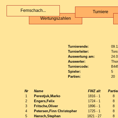
Fernschach...
Turniere
Wertungszahlen
Turnierende:
09.1
Turnierleiter:
Tors
Auswertung am:
24.0
Auswerter:
Tho
Turniercode:
B44
Spieler:
5
Partien:
20
Nr
Name
FWZ alt
Partie
1
Perestjuk,Marko
1816 - 1
8
2
Engers,Felix
1724 - 1
8
3
Fritsche,Oliver
1896 - 1
8
4
Petersen,Finn Christopher
1725 - 1
8
5
Hansch,Stephan
1821 - 27
8