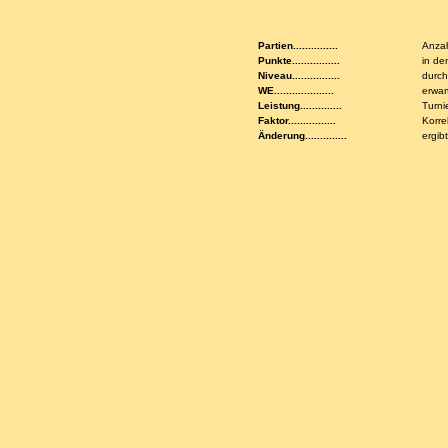
Partien...............
Anzah
Punkte................
in de
Niveau................
durch
WE....................
erwar
Leistung..............
Turni
Faktor................
Korre
Änderung..............
ergib