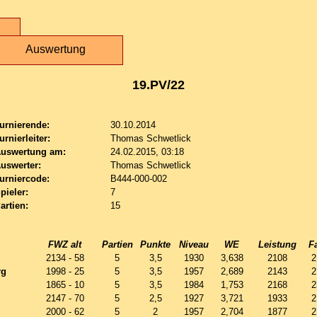
Auswertung
19.PV/22
urnierende:
30.10.2014
urnierleiter:
Thomas Schwetlick
uswertung am:
24.02.2015, 03:18
uswerter:
Thomas Schwetlick
urniercode:
B444-000-002
pieler:
7
artien:
15
FWZ alt
Partien
Punkte
Niveau
WE
Leistung
F
2134 - 58
5
3,5
1930
3,638
2108
2
rg
1998 - 25
5
3,5
1957
2,689
2143
2
1865 - 10
5
3,5
1984
1,753
2168
2
2147 - 70
5
2,5
1927
3,721
1933
2
2000 - 62
5
2
1957
2,704
1877
2