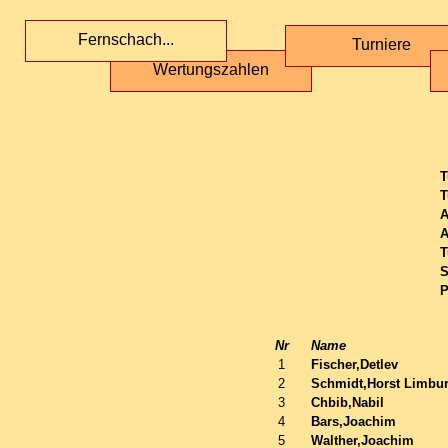
Fernschach...
Turniere
Wertungszahlen
T
T
A
A
T
S
P
Nr
Name
1
Fischer,Detlev
2
Schmidt,Horst Limbu
3
Chbib,Nabil
4
Bars,Joachim
5
Walther,Joachim