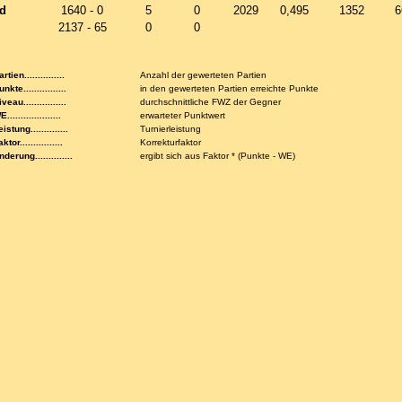
d
1640 - 0
5
0
2029
0,495
1352
6
2137 - 65
0
0
rtien...............
Anzahl der gewerteten Partien
nkte................
in den gewerteten Partien erreichte Punkte
veau................
durchschnittliche FWZ der Gegner
....................
erwarteter Punktwert
istung..............
Turnierleistung
ktor................
Korrekturfaktor
nderung..............
ergibt sich aus Faktor * (Punkte - WE)