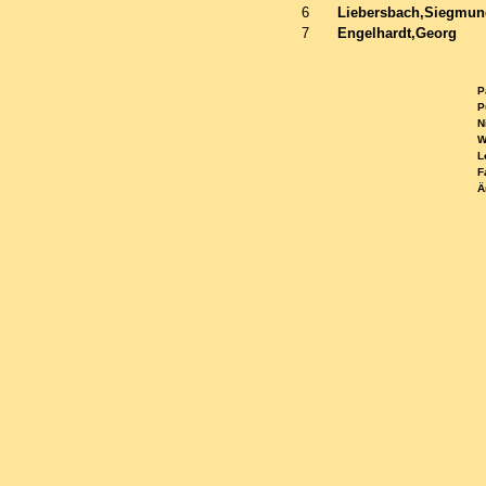
6
Liebersbach,Siegmun
7
Engelhardt,Georg
Pa
Pu
Ni
WE
Le
Fa
Ä