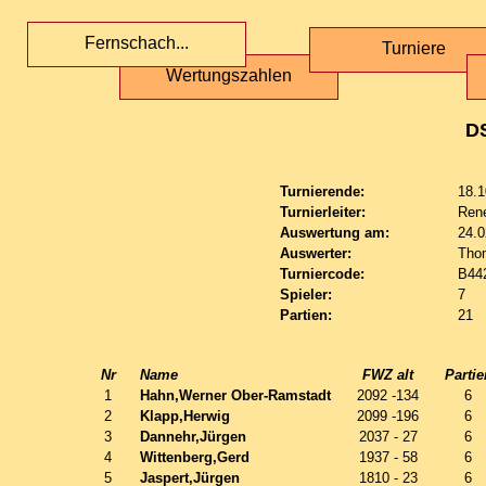
Fernschach...
Turniere
Wertungszahlen
D
Turnierende:
18.1
Turnierleiter:
Ren
Auswertung am:
24.0
Auswerter:
Tho
Turniercode:
B44
Spieler:
7
Partien:
21
Nr
Name
FWZ alt
Partie
1
Hahn,Werner Ober-Ramstadt
2092 -134
6
2
Klapp,Herwig
2099 -196
6
3
Dannehr,Jürgen
2037 - 27
6
4
Wittenberg,Gerd
1937 - 58
6
5
Jaspert,Jürgen
1810 - 23
6