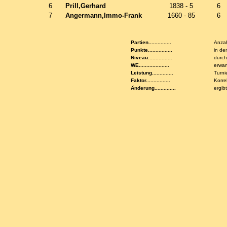
6
Prill,Gerhard
1838 - 5
6
7
Angermann,Immo-Frank
1660 - 85
6
Partien...............
Anzah
Punkte................
in de
Niveau................
durch
WE....................
erwar
Leistung..............
Turni
Faktor................
Korre
Änderung..............
ergib