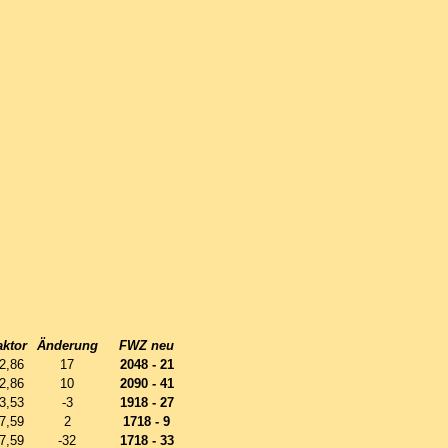
aktor
Änderung
FWZ neu
2,86
17
2048 - 21
2,86
10
2090 - 41
3,53
-3
1918 - 27
7,59
2
1718 - 9
7,59
-32
1718 - 33