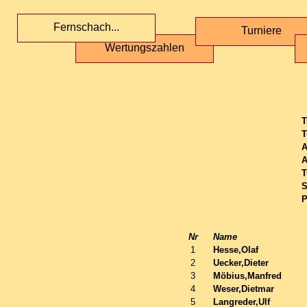
Fernschach...
Turniere
Wertungszahlen
T
T
A
A
T
S
P
Nr
Name
1
Hesse,Olaf
2
Uecker,Dieter
3
Möbius,Manfred
4
Weser,Dietmar
5
Langreder,Ulf