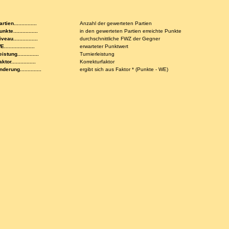
rtien...............
Anzahl der gewerteten Partien
nkte................
in den gewerteten Partien erreichte Punkte
veau................
durchschnittliche FWZ der Gegner
....................
erwarteter Punktwert
istung..............
Turnierleistung
ktor................
Korrekturfaktor
nderung..............
ergibt sich aus Faktor * (Punkte - WE)