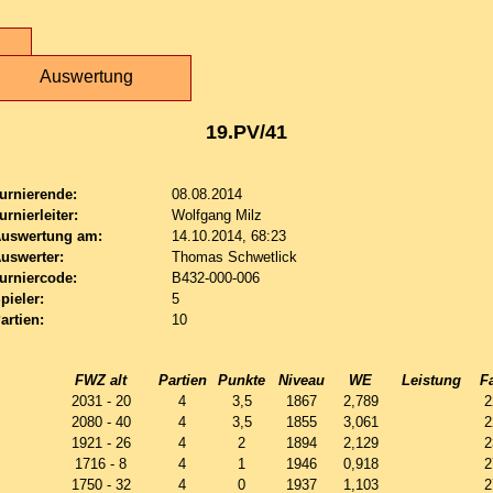
Auswertung
19.PV/41
urnierende:
08.08.2014
urnierleiter:
Wolfgang Milz
uswertung am:
14.10.2014, 68:23
uswerter:
Thomas Schwetlick
urniercode:
B432-000-006
pieler:
5
artien:
10
FWZ alt
Partien
Punkte
Niveau
WE
Leistung
F
2031 - 20
4
3,5
1867
2,789
2
2080 - 40
4
3,5
1855
3,061
2
1921 - 26
4
2
1894
2,129
2
1716 - 8
4
1
1946
0,918
2
1750 - 32
4
0
1937
1,103
2