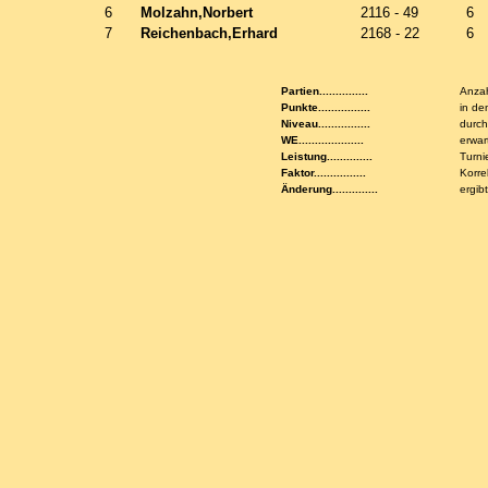
6
Molzahn,Norbert
2116 - 49
6
7
Reichenbach,Erhard
2168 - 22
6
Partien...............
Anzah
Punkte................
in de
Niveau................
durch
WE....................
erwar
Leistung..............
Turni
Faktor................
Korre
Änderung..............
ergib