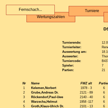
Fernschach...
Turniere
Wertungszahlen
D
Turnierende:
12.0
Turnierleiter:
Ren
Auswertung am:
18.1
Auswerter:
Tho
Turniercode:
B43
Spieler:
7
Partien:
21
Nr
Name
FWZ alt
Partie
1
Kelemen,Norbert
1978 - 3
6
2
Grube,Andreas Dr.
2121 - 89
6
3
Röckendorf,Paul-Uwe
2140 - 40
6
4
Warzecha,Helmut
1958 -117
6
5
Groth,Klaus-Ulrich Dr.
2101 - 13
6