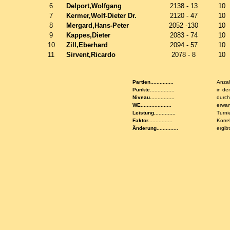
6
Delport,Wolfgang
2138 - 13
10
7
Kermer,Wolf-Dieter Dr.
2120 - 47
10
8
Mergard,Hans-Peter
2052 -130
10
9
Kappes,Dieter
2083 - 74
10
10
Zill,Eberhard
2094 - 57
10
11
Sirvent,Ricardo
2078 - 8
10
Partien...............
Anzah
Punkte................
in de
Niveau................
durch
WE....................
erwar
Leistung..............
Turni
Faktor................
Korre
Änderung..............
ergib