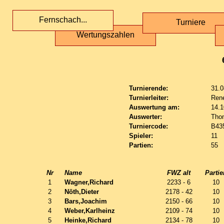
Fernschach...
Turniere
Wertungszahlen
Turnierende:
31.0
Turnierleiter:
Ren
Auswertung am:
14.1
Auswerter:
Tho
Turniercode:
B43
Spieler:
11
Partien:
55
Nr
Name
FWZ alt
Partie
1
Wagner,Richard
2233 - 6
10
2
Nöth,Dieter
2178 - 42
10
3
Bars,Joachim
2150 - 66
10
4
Weber,Karlheinz
2109 - 74
10
5
Heinke,Richard
2134 - 78
10