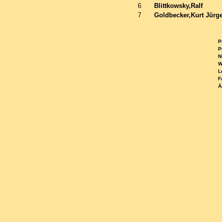
6
Blittkowsky,Ralf
7
Goldbecker,Kurt Jürg
Pa
Pu
Ni
WE
Le
Fa
Ä