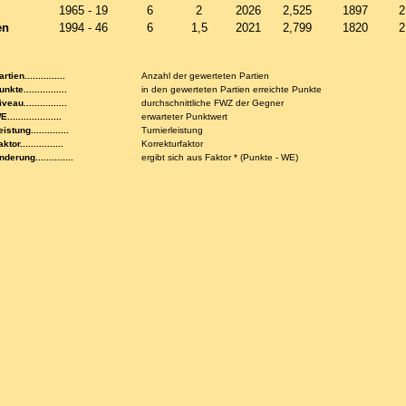
1965 - 19
6
2
2026
2,525
1897
2
en
1994 - 46
6
1,5
2021
2,799
1820
2
rtien...............
Anzahl der gewerteten Partien
nkte................
in den gewerteten Partien erreichte Punkte
veau................
durchschnittliche FWZ der Gegner
....................
erwarteter Punktwert
istung..............
Turnierleistung
ktor................
Korrekturfaktor
nderung..............
ergibt sich aus Faktor * (Punkte - WE)