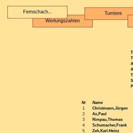
Fernschach...
Turniere
Wertungszahlen
T
T
A
A
T
S
P
Nr
Name
1
Christmann,Jürgen
2
Ax,Paul
3
Rimpau,Thomas
4
Schumacher,Frank
5
Zeh,Karl-Heinz