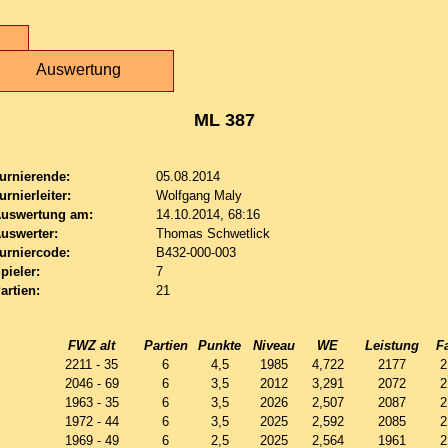
Auswertung
ML 387
urnierende:
05.08.2014
urnierleiter:
Wolfgang Maly
uswertung am:
14.10.2014, 68:16
uswerter:
Thomas Schwetlick
urniercode:
B432-000-003
pieler:
7
artien:
21
FWZ alt
Partien
Punkte
Niveau
WE
Leistung
F
2211 - 35
6
4,5
1985
4,722
2177
2
2046 - 69
6
3,5
2012
3,291
2072
2
1963 - 35
6
3,5
2026
2,507
2087
2
1972 - 44
6
3,5
2025
2,592
2085
2
1969 - 49
6
2,5
2025
2,564
1961
2