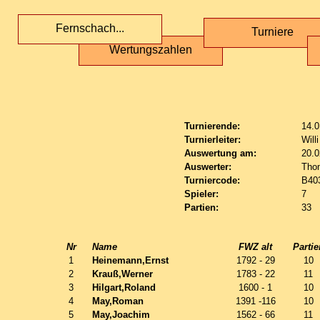
Fernschach...
Turniere
Wertungszahlen
Turnierende:
14.0
Turnierleiter:
Will
Auswertung am:
20.0
Auswerter:
Tho
Turniercode:
B40
Spieler:
7
Partien:
33
Nr
Name
FWZ alt
Partie
1
Heinemann,Ernst
1792 - 29
10
2
Krauß,Werner
1783 - 22
11
3
Hilgart,Roland
1600 - 1
10
4
May,Roman
1391 -116
10
5
May,Joachim
1562 - 66
11