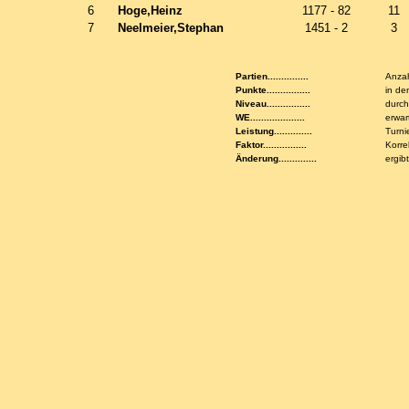
6
Hoge,Heinz
1177 - 82
11
7
Neelmeier,Stephan
1451 - 2
3
Partien...............
Anzah
Punkte................
in de
Niveau................
durch
WE....................
erwar
Leistung..............
Turni
Faktor................
Korre
Änderung..............
ergib