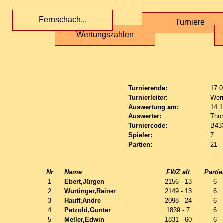
Fernschach...
Turniere
Wertungszahlen
Turnierende:
17.0
Turnierleiter:
Wern
Auswertung am:
14.1
Auswerter:
Tho
Turniercode:
B43
Spieler:
7
Partien:
21
Nr
Name
FWZ alt
Partie
1
Ebert,Jürgen
2156 - 13
6
2
Wurtinger,Rainer
2149 - 13
6
3
Hauff,Andre
2098 - 24
6
4
Petzold,Gunter
1839 - 7
6
5
Meller,Edwin
1831 - 60
6