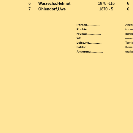
6
Warzecha,Helmut
1978 -116
6
7
Ohlendorf,Uwe
1870 - 5
6
Partien...............
Anzah
Punkte................
in de
Niveau................
durch
WE....................
erwar
Leistung..............
Turni
Faktor................
Korre
Änderung..............
ergib