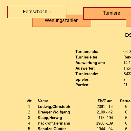
Fernschach...
Turniere
Wertungszahlen
D
Turnierende:
08.0
Turnierleiter:
Ren
Auswertung am:
14.1
Auswerter:
Tho
Turniercode:
B43
Spieler:
7
Partien:
21
Nr
Name
FWZ alt
Partie
1
Ludwig,Christoph
2091 - 18
6
2
Draeger,Wolfgang
2109 - 42
6
3
Klapp,Herwig
2115 -194
6
4
Packroff,Hermann
1960 -139
6
5
Schulze,Günter
1944 - 94
6