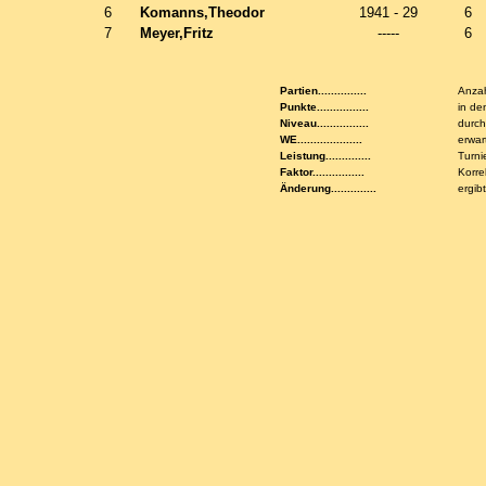
6
Komanns,Theodor
1941 - 29
6
7
Meyer,Fritz
-----
6
Partien...............
Anzah
Punkte................
in de
Niveau................
durch
WE....................
erwar
Leistung..............
Turni
Faktor................
Korre
Änderung..............
ergib