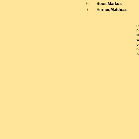
6
Boos,Markus
7
Hirmer,Matthias
Pa
Pu
Ni
WE
Le
Fa
Ä