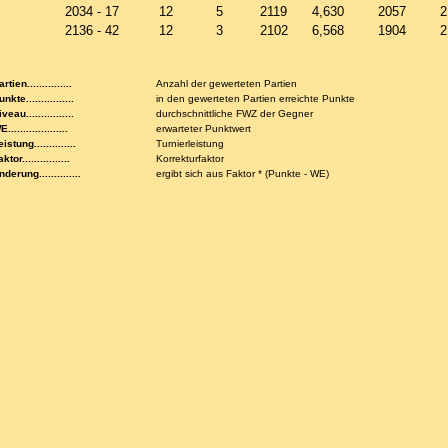
2034 - 17
12
5
2119
4,630
2057
2
2136 - 42
12
3
2102
6,568
1904
2
rtien...............
Anzahl der gewerteten Partien
nkte................
in den gewerteten Partien erreichte Punkte
veau................
durchschnittliche FWZ der Gegner
....................
erwarteter Punktwert
istung..............
Turnierleistung
ktor................
Korrekturfaktor
nderung..............
ergibt sich aus Faktor * (Punkte - WE)