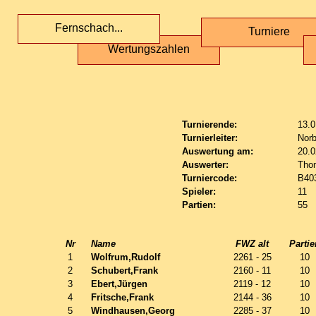
Fernschach...
Turniere
Wertungszahlen
Turnierende:
13.0
Turnierleiter:
Norb
Auswertung am:
20.0
Auswerter:
Tho
Turniercode:
B40
Spieler:
11
Partien:
55
Nr
Name
FWZ alt
Partie
1
Wolfrum,Rudolf
2261 - 25
10
2
Schubert,Frank
2160 - 11
10
3
Ebert,Jürgen
2119 - 12
10
4
Fritsche,Frank
2144 - 36
10
5
Windhausen,Georg
2285 - 37
10