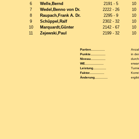
6
Welle,Bernd
2191 - 5
10
7
Wedel,Benno von Dr.
2222 - 26
10
8
Raupach,Frank A. Dr.
2295 - 9
10
9
Schüppel,Ralf
2302 - 32
10
10
Marquardt,Günter
2142 - 67
10
11
Zejewski,Paul
2199 - 32
10
Partien...............
Anzah
Punkte................
in de
Niveau................
durch
WE....................
erwar
Leistung..............
Turni
Faktor................
Korre
Änderung..............
ergib