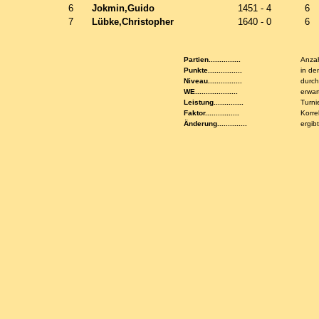
6
Jokmin,Guido
1451 - 4
6
7
Lübke,Christopher
1640 - 0
6
Partien...............
Anzah
Punkte................
in de
Niveau................
durch
WE....................
erwar
Leistung..............
Turni
Faktor................
Korre
Änderung..............
ergib