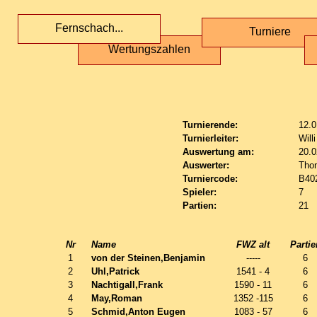
Fernschach...
Turniere
Wertungszahlen
Turnierende:
12.0
Turnierleiter:
Will
Auswertung am:
20.0
Auswerter:
Tho
Turniercode:
B40
Spieler:
7
Partien:
21
Nr
Name
FWZ alt
Partie
1
von der Steinen,Benjamin
-----
6
2
Uhl,Patrick
1541 - 4
6
3
Nachtigall,Frank
1590 - 11
6
4
May,Roman
1352 -115
6
5
Schmid,Anton Eugen
1083 - 57
6