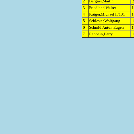
2
Bergner,Martin
2
3
Friedland,Walter
1
4
Krüger,Michael II/131
1
5
Schlesier,Wolfgang
1
6
Schmid,Anton Eugen
1
7
Rehbein,Harry
1