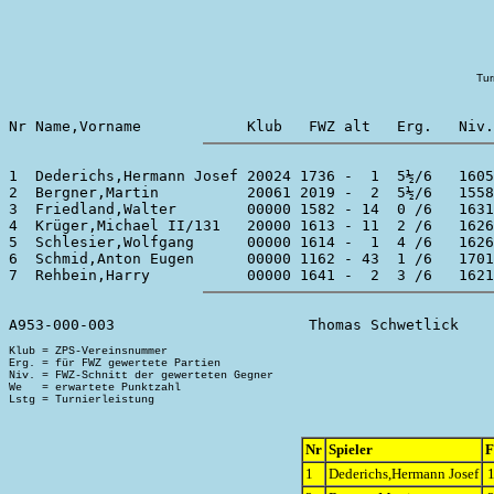
Tur
1  Dederichs,Hermann Josef 20024 1736 -  1  5½/6   1605
2  Bergner,Martin          20061 2019 -  2  5½/6   1558
3  Friedland,Walter        00000 1582 - 14  0 /6   1631
4  Krüger,Michael II/131   20000 1613 - 11  2 /6   1626
5  Schlesier,Wolfgang      00000 1614 -  1  4 /6   1626
6  Schmid,Anton Eugen      00000 1162 - 43  1 /6   1701
Klub = ZPS-Vereinsnummer

Erg. = für FWZ gewertete Partien

Niv. = FWZ-Schnitt der gewerteten Gegner

We   = erwartete Punktzahl

Nr
Spieler
1
Dederichs,Hermann Josef
1