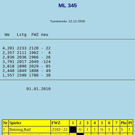
ML 345
Turnierende: 22.12.2009
 4,201 2233 2120 - 22 

 2,357 2111 1962 -  4 

 2,836 2036 1966 - 26 

 3,791 2017 2049 -124 

 3,818 1890 2029 - 85 

 2,440 1849 1898 - 49 

Nr
Spieler
FWZ
1
2
3
4
5
6
7
Pkt
Pl
1
Brüning,Ralf
2102 - 21
½
1
1
½
1
1
5
1