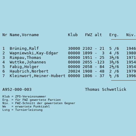
1  Brüning,Ralf            30000 2102 - 21  5 /6   1946
2  Wapniewski,Kay-Edgar    00000 1899 -  3  4 /6   1980
3  Rimpau,Thomas           00000 1951 - 25  3½/6   1971
4  Wuttke,Johannes         00000 2055 -123  3½/6   1954
5  Fabig,Holger            00000 2058 - 84  2½/6   1954
6  Haubrich,Norbert        20024 1908 - 48  2 /6   1979
Klub = ZPS-Vereinsnummer

Erg. = für FWZ gewertete Partien

Niv. = FWZ-Schnitt der gewerteten Gegner

We   = erwartete Punktzahl
