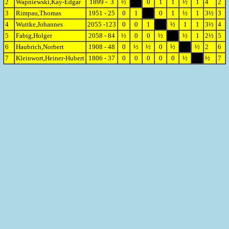
2
Wapniewski,Kay-Edgar
1899 - 3
½
0
1
1
½
1
4
2
3
Rimpau,Thomas
1951 - 25
0
1
0
1
½
1
3½
3
4
Wuttke,Johannes
2055 -123
0
0
1
½
1
1
3½
4
5
Fabig,Holger
2058 - 84
½
0
0
½
½
1
2½
5
6
Haubrich,Norbert
1908 - 48
0
½
½
0
½
½
2
6
7
Kleinwort,Heiner-Hubert
1806 - 37
0
0
0
0
0
½
½
7