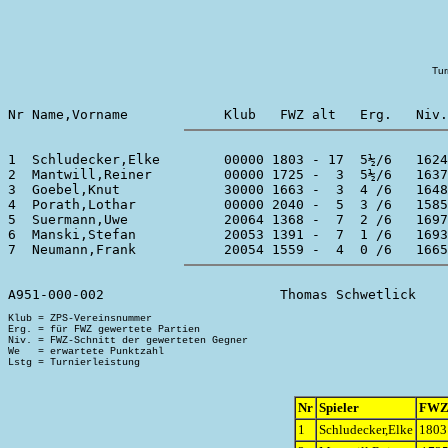
Tur
1  Schludecker,Elke        00000 1803 - 17  5½/6   1624
2  Mantwill,Reiner         00000 1725 -  3  5½/6   1637
3  Goebel,Knut             30000 1663 -  3  4 /6   1648
4  Porath,Lothar           00000 2040 -  5  3 /6   1585
5  Suermann,Uwe            20064 1368 -  7  2 /6   1697
6  Manski,Stefan           20053 1391 -  7  1 /6   1693
Klub = ZPS-Vereinsnummer

Erg. = für FWZ gewertete Partien

Niv. = FWZ-Schnitt der gewerteten Gegner

We   = erwartete Punktzahl

Nr
Spieler
FW
1
Schludecker,Elke
1803 