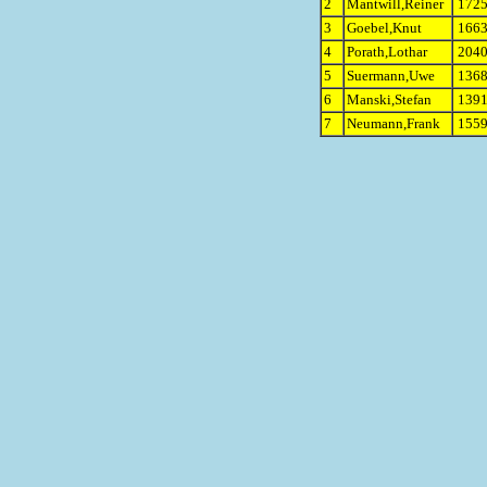
2
Mantwill,Reiner
1725
3
Goebel,Knut
1663
4
Porath,Lothar
2040
5
Suermann,Uwe
1368
6
Manski,Stefan
1391
7
Neumann,Frank
1559