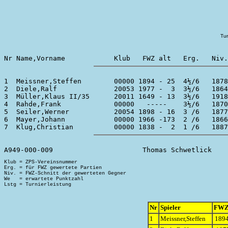
Tur
1  Meissner,Steffen        00000 1894 - 25  4½/6   1878
2  Diele,Ralf              20053 1977 -  3  3½/6   1864
3  Müller,Klaus II/35      20011 1649 - 13  3½/6   1918
4  Rahde,Frank             00000   -----    3½/6   1870
5  Seiler,Werner           20054 1898 - 16  3 /6   1877
6  Mayer,Johann            00000 1966 -173  2 /6   1866
Klub = ZPS-Vereinsnummer

Erg. = für FWZ gewertete Partien

Niv. = FWZ-Schnitt der gewerteten Gegner

We   = erwartete Punktzahl

Nr
Spieler
FW
1
Meissner,Steffen
1894