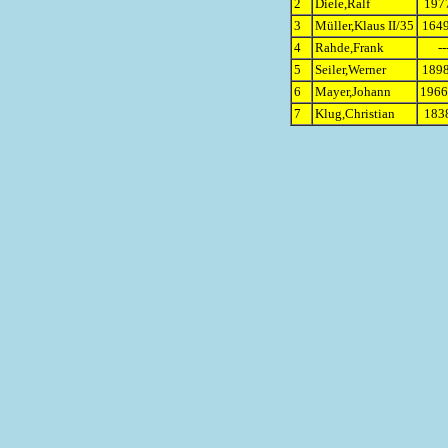
2
Diele,Ralf
1977
3
Müller,Klaus II/35
1649
4
Rahde,Frank
--
5
Seiler,Werner
1898
6
Mayer,Johann
1966
7
Klug,Christian
1838