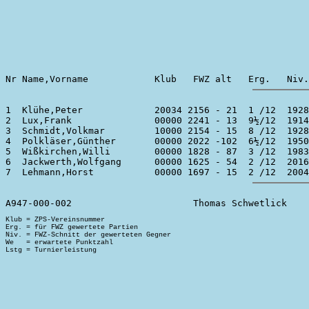
1  Klühe,Peter             20034 2156 - 21  1 /12  1928
2  Lux,Frank               00000 2241 - 13  9½/12  1914
3  Schmidt,Volkmar         10000 2154 - 15  8 /12  1928
4  Polkläser,Günther       00000 2022 -102  6½/12  1950
5  Wißkirchen,Willi        00000 1828 - 87  3 /12  1983
6  Jackwerth,Wolfgang      00000 1625 - 54  2 /12  2016
Klub = ZPS-Vereinsnummer

Erg. = für FWZ gewertete Partien

Niv. = FWZ-Schnitt der gewerteten Gegner

We   = erwartete Punktzahl
