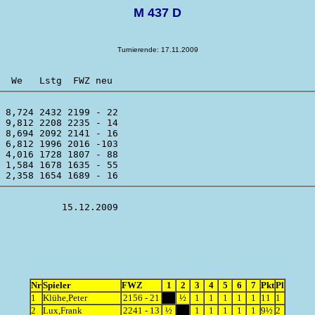
M 437 D
Turnierende: 17.11.2009
 8,724 2432 2199 - 22 

 9,812 2208 2235 - 14 

 8,694 2092 2141 - 16 

 6,812 1996 2016 -103 

 4,016 1728 1807 - 88 

 1,584 1678 1635 - 55 

Nr
Spieler
FWZ
1
2
3
4
5
6
7
Pkt
Pl
1
Klühe,Peter
2156 - 21
½
1
1
1
1
1
11
1
2
Lux,Frank
2241 - 13
½
1
1
1
1
1
9½
2