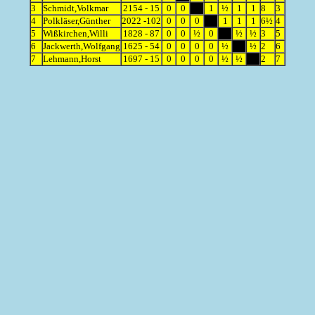
3
Schmidt,Volkmar
2154 - 15
0
0
1
½
1
1
8
3
4
Polkläser,Günther
2022 -102
0
0
0
1
1
1
6½
4
5
Wißkirchen,Willi
1828 - 87
0
0
½
0
½
½
3
5
6
Jackwerth,Wolfgang
1625 - 54
0
0
0
0
½
½
2
6
7
Lehmann,Horst
1697 - 15
0
0
0
0
½
½
2
7