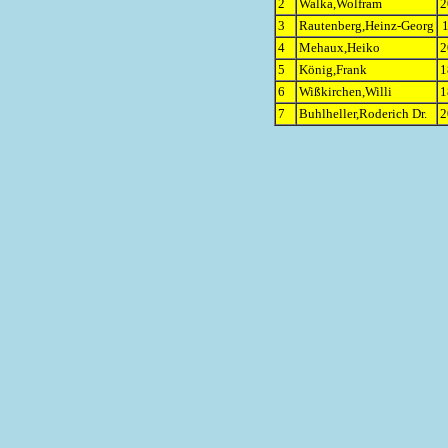
2
Walka,Wolfram
2
3
Rautenberg,Heinz-Georg
1
4
Mehaux,Heiko
2
5
König,Frank
1
6
Wißkirchen,Willi
1
7
Buhlheller,Roderich Dr.
2