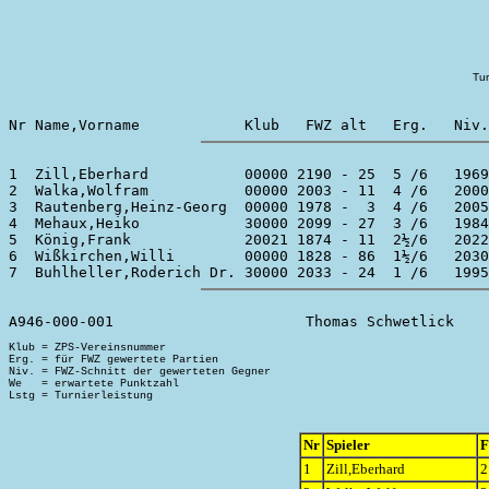
Tur
1  Zill,Eberhard           00000 2190 - 25  5 /6   1969
2  Walka,Wolfram           00000 2003 - 11  4 /6   2000
3  Rautenberg,Heinz-Georg  00000 1978 -  3  4 /6   2005
4  Mehaux,Heiko            30000 2099 - 27  3 /6   1984
5  König,Frank             20021 1874 - 11  2½/6   2022
6  Wißkirchen,Willi        00000 1828 - 86  1½/6   2030
Klub = ZPS-Vereinsnummer

Erg. = für FWZ gewertete Partien

Niv. = FWZ-Schnitt der gewerteten Gegner

We   = erwartete Punktzahl

Nr
Spieler
1
Zill,Eberhard
2