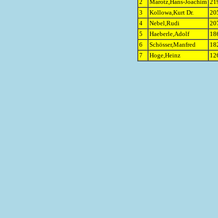
2
Marotz,Hans-Joachim
21
3
Kollowa,Kurt Dr.
20
4
Nebel,Rudi
20
5
Haeberle,Adolf
18
6
Schösser,Manfred
18
7
Hoge,Heinz
12