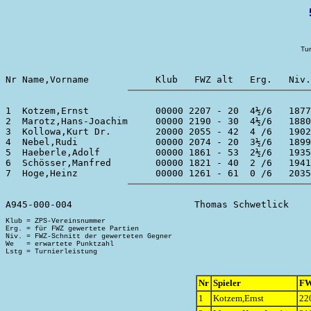
Tur
1  Kotzem,Ernst            00000 2207 - 20  4½/6   1877
2  Marotz,Hans-Joachim     00000 2190 - 30  4½/6   1880
3  Kollowa,Kurt Dr.        20000 2055 - 42  4 /6   1902
4  Nebel,Rudi              00000 2074 - 20  3½/6   1899
5  Haeberle,Adolf          00000 1861 - 53  2½/6   1935
6  Schösser,Manfred        00000 1821 - 40  2 /6   1941
Klub = ZPS-Vereinsnummer

Erg. = für FWZ gewertete Partien

Niv. = FWZ-Schnitt der gewerteten Gegner

We   = erwartete Punktzahl

Nr
Spieler
F
1
Kotzem,Ernst
22