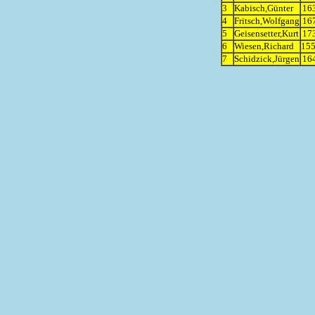
3
Kabisch,Günter
163
4
Fritsch,Wolfgang
167
5
Geisensetter,Kurt
173
6
Wiesen,Richard
155
7
Schidzick,Jürgen
164