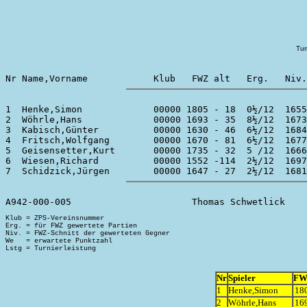
Tur
1  Henke,Simon             00000 1805 - 18  0½/12  1655
2  Wöhrle,Hans             00000 1693 - 35  8½/12  1673
3  Kabisch,Günter          00000 1630 - 46  6½/12  1684
4  Fritsch,Wolfgang        00000 1670 - 81  6½/12  1677
5  Geisensetter,Kurt       00000 1735 - 32  5 /12  1666
6  Wiesen,Richard          00000 1552 -114  2½/12  1697
Klub = ZPS-Vereinsnummer

Erg. = für FWZ gewertete Partien

Niv. = FWZ-Schnitt der gewerteten Gegner

We   = erwartete Punktzahl

Nr
Spieler
FW
1
Henke,Simon
180
2
Wöhrle,Hans
169