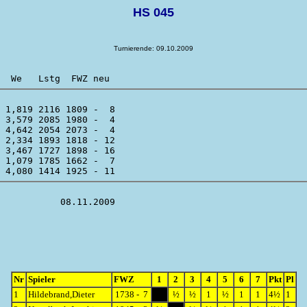
HS 045
Turnierende: 09.10.2009
 1,819 2116 1809 -  8 

 3,579 2085 1980 -  4 

 4,642 2054 2073 -  4 

 2,334 1893 1818 - 12 

 3,467 1727 1898 - 16 

 1,079 1785 1662 -  7 

Nr
Spieler
FWZ
1
2
3
4
5
6
7
Pkt
Pl
1
Hildebrand,Dieter
1738 - 7
½
½
1
½
1
1
4½
1