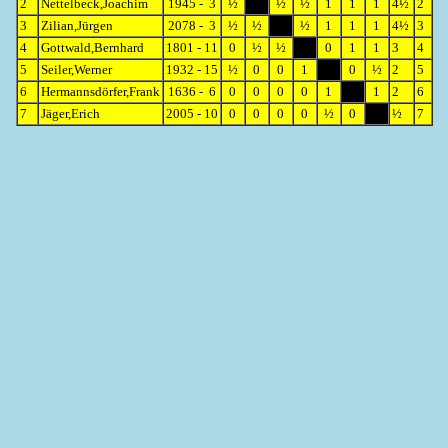
2
Nettelbeck,Joachim
1945 - 3
½
½
½
1
1
1
4½
2
3
Zilian,Jürgen
2078 - 3
½
½
½
1
1
1
4½
3
4
Gottwald,Bernhard
1801 - 11
0
½
½
0
1
1
3
4
5
Seiler,Werner
1932 - 15
½
0
0
1
0
½
2
5
6
Hermannsdörfer,Frank
1636 - 6
0
0
0
0
1
1
2
6
7
Jäger,Erich
2005 - 10
0
0
0
0
½
0
½
7