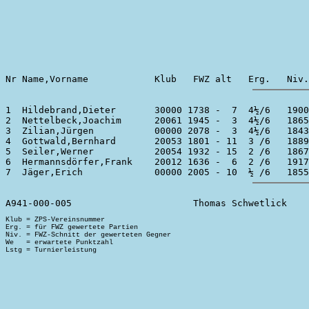
1  Hildebrand,Dieter       30000 1738 -  7  4½/6   1900
2  Nettelbeck,Joachim      20061 1945 -  3  4½/6   1865
3  Zilian,Jürgen           00000 2078 -  3  4½/6   1843
4  Gottwald,Bernhard       20053 1801 - 11  3 /6   1889
5  Seiler,Werner           20054 1932 - 15  2 /6   1867
6  Hermannsdörfer,Frank    20012 1636 -  6  2 /6   1917
Klub = ZPS-Vereinsnummer

Erg. = für FWZ gewertete Partien

Niv. = FWZ-Schnitt der gewerteten Gegner

We   = erwartete Punktzahl
