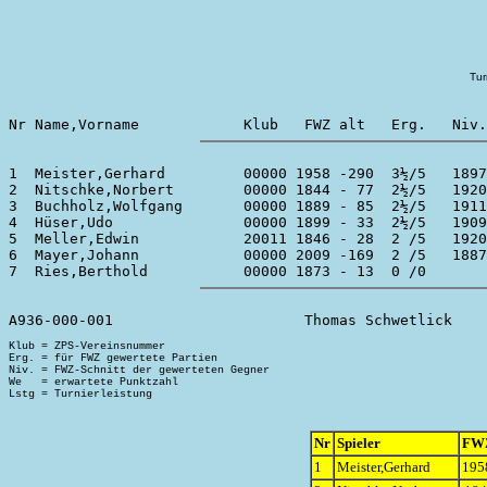
Tur
1  Meister,Gerhard         00000 1958 -290  3½/5   1897
2  Nitschke,Norbert        00000 1844 - 77  2½/5   1920
3  Buchholz,Wolfgang       00000 1889 - 85  2½/5   1911
4  Hüser,Udo               00000 1899 - 33  2½/5   1909
5  Meller,Edwin            20011 1846 - 28  2 /5   1920
6  Mayer,Johann            00000 2009 -169  2 /5   1887
Klub = ZPS-Vereinsnummer

Erg. = für FWZ gewertete Partien

Niv. = FWZ-Schnitt der gewerteten Gegner

We   = erwartete Punktzahl

Nr
Spieler
FW
1
Meister,Gerhard
195