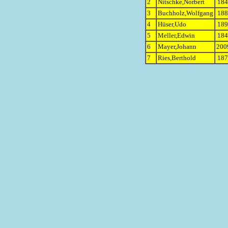
2
Nitschke,Norbert
184
3
Buchholz,Wolfgang
188
4
Hüser,Udo
189
5
Meller,Edwin
184
6
Mayer,Johann
200
7
Ries,Berthold
187