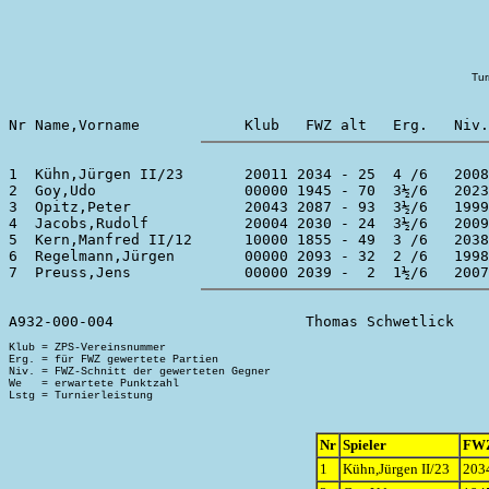
Tur
1  Kühn,Jürgen II/23       20011 2034 - 25  4 /6   2008
2  Goy,Udo                 00000 1945 - 70  3½/6   2023
3  Opitz,Peter             20043 2087 - 93  3½/6   1999
4  Jacobs,Rudolf           20004 2030 - 24  3½/6   2009
5  Kern,Manfred II/12      10000 1855 - 49  3 /6   2038
6  Regelmann,Jürgen        00000 2093 - 32  2 /6   1998
Klub = ZPS-Vereinsnummer

Erg. = für FWZ gewertete Partien

Niv. = FWZ-Schnitt der gewerteten Gegner

We   = erwartete Punktzahl

Nr
Spieler
FW
1
Kühn,Jürgen II/23
2034