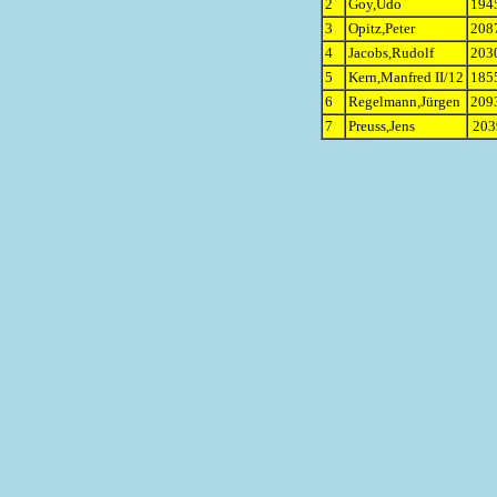
2
Goy,Udo
1945
3
Opitz,Peter
2087
4
Jacobs,Rudolf
2030
5
Kern,Manfred II/12
1855
6
Regelmann,Jürgen
2093
7
Preuss,Jens
203