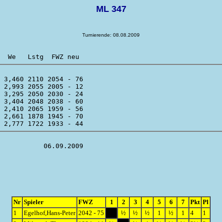
ML 347
Turnierende: 08.08.2009
 3,460 2110 2054 - 76 

 2,993 2055 2005 - 12 

 3,295 2050 2030 - 24 

 3,404 2048 2038 - 60 

 2,410 2065 1959 - 56 

 2,661 1878 1945 - 70 

Nr
Spieler
FWZ
1
2
3
4
5
6
7
Pkt
Pl
1
Egelhof,Hans-Peter
2042 - 75
½
½
½
1
½
1
4
1