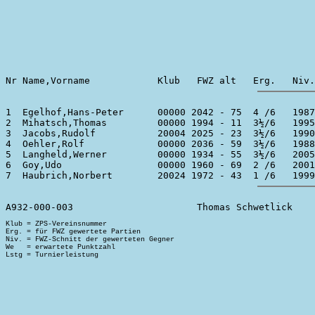
1  Egelhof,Hans-Peter      00000 2042 - 75  4 /6   1987
2  Mihatsch,Thomas         00000 1994 - 11  3½/6   1995
3  Jacobs,Rudolf           20004 2025 - 23  3½/6   1990
4  Oehler,Rolf             00000 2036 - 59  3½/6   1988
5  Langheld,Werner         00000 1934 - 55  3½/6   2005
6  Goy,Udo                 00000 1960 - 69  2 /6   2001
Klub = ZPS-Vereinsnummer

Erg. = für FWZ gewertete Partien

Niv. = FWZ-Schnitt der gewerteten Gegner

We   = erwartete Punktzahl
