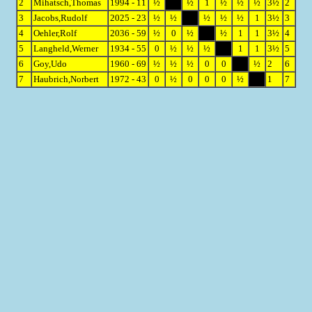
2
Mihatsch,Thomas
1994 - 11
½
½
1
½
½
½
3½
2
3
Jacobs,Rudolf
2025 - 23
½
½
½
½
½
1
3½
3
4
Oehler,Rolf
2036 - 59
½
0
½
½
1
1
3½
4
5
Langheld,Werner
1934 - 55
0
½
½
½
1
1
3½
5
6
Goy,Udo
1960 - 69
½
½
½
0
0
½
2
6
7
Haubrich,Norbert
1972 - 43
0
½
0
0
0
½
1
7