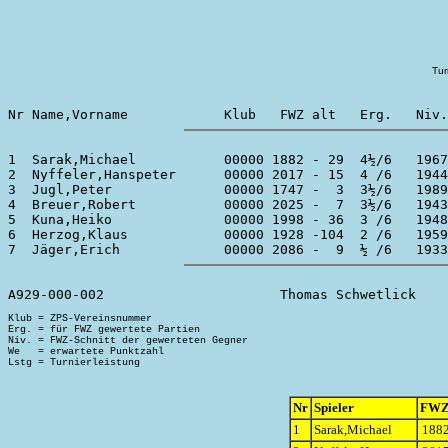
Tur
1  Sarak,Michael           00000 1882 - 29  4½/6   1967
2  Nyffeler,Hanspeter      00000 2017 - 15  4 /6   1944
3  Jugl,Peter              00000 1747 -  3  3½/6   1989
4  Breuer,Robert           00000 2025 -  7  3½/6   1943
5  Kuna,Heiko              00000 1998 - 36  3 /6   1948
6  Herzog,Klaus            00000 1928 -104  2 /6   1959
Klub = ZPS-Vereinsnummer

Erg. = für FWZ gewertete Partien

Niv. = FWZ-Schnitt der gewerteten Gegner

We   = erwartete Punktzahl

Nr
Spieler
FW
1
Sarak,Michael
1882