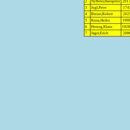
2
Nyffeler,Hanspeter
2017
3
Jugl,Peter
1747
4
Breuer,Robert
2025
5
Kuna,Heiko
1998
6
Herzog,Klaus
1928
7
Jäger,Erich
2086