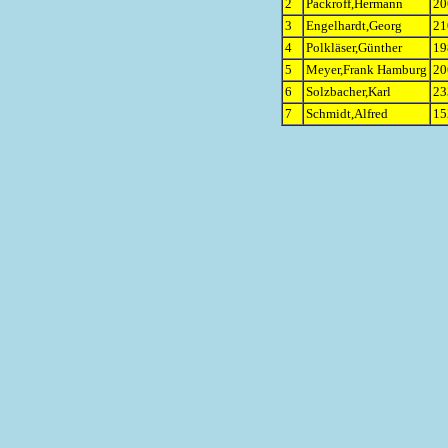
2
Packroff,Hermann
20
3
Engelhardt,Georg
21
4
Polkläser,Günther
19
5
Meyer,Frank Hamburg
20
6
Solzbacher,Karl
23
7
Schmidt,Alfred
15