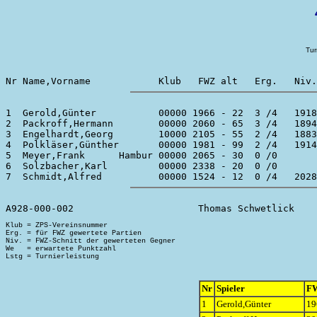
Tur
1  Gerold,Günter           00000 1966 - 22  3 /4   1918
2  Packroff,Hermann        00000 2060 - 65  3 /4   1894
3  Engelhardt,Georg        10000 2105 - 55  2 /4   1883
4  Polkläser,Günther       00000 1981 - 99  2 /4   1914
5  Meyer,Frank      Hambur 00000 2065 - 30  0 /0       
6  Solzbacher,Karl         00000 2338 - 20  0 /0       
Klub = ZPS-Vereinsnummer

Erg. = für FWZ gewertete Partien

Niv. = FWZ-Schnitt der gewerteten Gegner

We   = erwartete Punktzahl

Nr
Spieler
F
1
Gerold,Günter
19