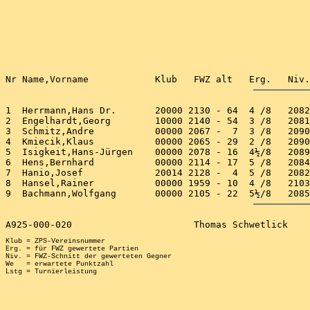
1  Herrmann,Hans Dr.       20000 2130 - 64  4 /8   2082
2  Engelhardt,Georg        10000 2140 - 54  3 /8   2081
3  Schmitz,Andre           00000 2067 -  7  3 /8   2090
4  Kmiecik,Klaus           00000 2065 - 29  2 /8   2090
5  Isigkeit,Hans-Jürgen    00000 2078 - 16  4½/8   2089
6  Hens,Bernhard           00000 2114 - 17  5 /8   2084
7  Hanio,Josef             20014 2128 -  4  5 /8   2082
8  Hansel,Rainer           00000 1959 - 10  4 /8   2103
Klub = ZPS-Vereinsnummer

Erg. = für FWZ gewertete Partien

Niv. = FWZ-Schnitt der gewerteten Gegner

We   = erwartete Punktzahl
