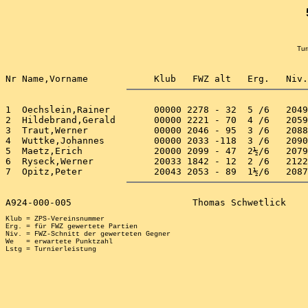
Tur
1  Oechslein,Rainer        00000 2278 - 32  5 /6   2049
2  Hildebrand,Gerald       00000 2221 - 70  4 /6   2059
3  Traut,Werner            00000 2046 - 95  3 /6   2088
4  Wuttke,Johannes         00000 2033 -118  3 /6   2090
5  Maetz,Erich             20000 2099 - 47  2½/6   2079
6  Ryseck,Werner           20033 1842 - 12  2 /6   2122
Klub = ZPS-Vereinsnummer

Erg. = für FWZ gewertete Partien

Niv. = FWZ-Schnitt der gewerteten Gegner

We   = erwartete Punktzahl
