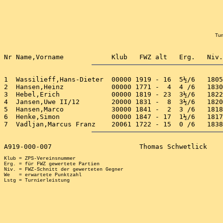
Tur
1  Wassilieff,Hans-Dieter  00000 1919 - 16  5½/6   1805
2  Hansen,Heinz            00000 1771 -  4  4 /6   1830
3  Hebel,Erich             00000 1819 - 23  3½/6   1822
4  Jansen,Uwe II/12        20000 1831 -  8  3½/6   1820
5  Hansen,Marco            30000 1841 -  2  3 /6   1818
6  Henke,Simon             00000 1847 - 17  1½/6   1817
Klub = ZPS-Vereinsnummer

Erg. = für FWZ gewertete Partien

Niv. = FWZ-Schnitt der gewerteten Gegner

We   = erwartete Punktzahl
