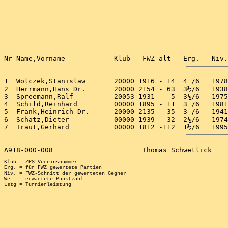
1  Wolczek,Stanislaw       20000 1916 - 14  4 /6   1978
2  Herrmann,Hans Dr.       20000 2154 - 63  3½/6   1938
3  Spreemann,Ralf          20053 1931 -  5  3½/6   1975
4  Schild,Reinhard         00000 1895 - 11  3 /6   1981
5  Frank,Heinrich Dr.      20000 2135 - 35  3 /6   1941
6  Schatz,Dieter           00000 1939 - 32  2½/6   1974
Klub = ZPS-Vereinsnummer

Erg. = für FWZ gewertete Partien

Niv. = FWZ-Schnitt der gewerteten Gegner

We   = erwartete Punktzahl
