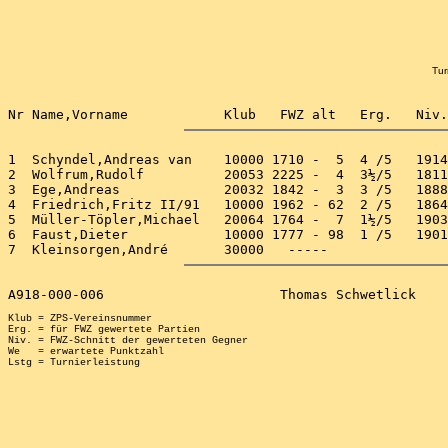
Tur
1  Schyndel,Andreas van    10000 1710 -  5  4 /5   1914
2  Wolfrum,Rudolf          20053 2225 -  4  3½/5   1811
3  Ege,Andreas             20032 1842 -  3  3 /5   1888
4  Friedrich,Fritz II/91   10000 1962 - 62  2 /5   1864
5  Müller-Töpler,Michael   20064 1764 -  7  1½/5   1903
6  Faust,Dieter            10000 1777 - 98  1 /5   1901
Klub = ZPS-Vereinsnummer

Erg. = für FWZ gewertete Partien

Niv. = FWZ-Schnitt der gewerteten Gegner

We   = erwartete Punktzahl
