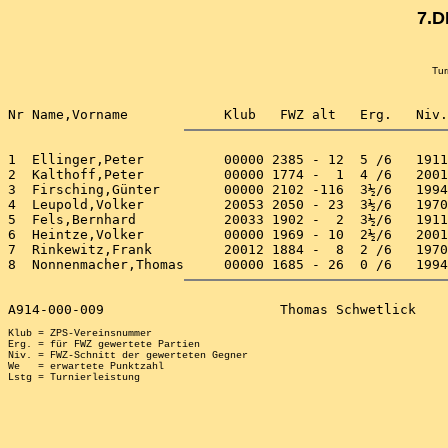
7.D
Tur
1  Ellinger,Peter          00000 2385 - 12  5 /6   1911
2  Kalthoff,Peter          00000 1774 -  1  4 /6   2001
3  Firsching,Günter        00000 2102 -116  3½/6   1994
4  Leupold,Volker          20053 2050 - 23  3½/6   1970
5  Fels,Bernhard           20033 1902 -  2  3½/6   1911
6  Heintze,Volker          00000 1969 - 10  2½/6   2001
7  Rinkewitz,Frank         20012 1884 -  8  2 /6   1970
Klub = ZPS-Vereinsnummer

Erg. = für FWZ gewertete Partien

Niv. = FWZ-Schnitt der gewerteten Gegner

We   = erwartete Punktzahl
