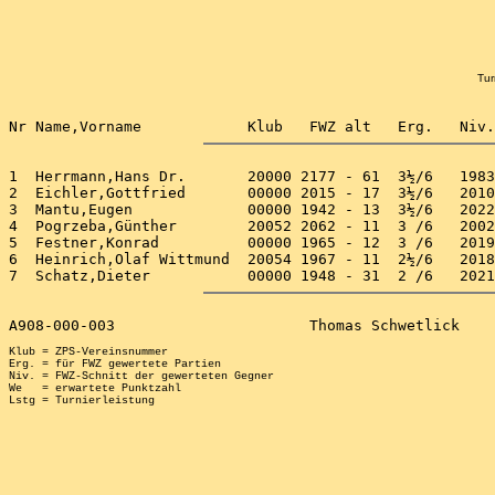
Tur
1  Herrmann,Hans Dr.       20000 2177 - 61  3½/6   1983
2  Eichler,Gottfried       00000 2015 - 17  3½/6   2010
3  Mantu,Eugen             00000 1942 - 13  3½/6   2022
4  Pogrzeba,Günther        20052 2062 - 11  3 /6   2002
5  Festner,Konrad          00000 1965 - 12  3 /6   2019
6  Heinrich,Olaf Wittmund  20054 1967 - 11  2½/6   2018
Klub = ZPS-Vereinsnummer

Erg. = für FWZ gewertete Partien

Niv. = FWZ-Schnitt der gewerteten Gegner

We   = erwartete Punktzahl
