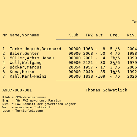
Tur
1  Tacke-Ungruh,Reinhard   00000 1968 -  8  5 /6   2004
2  Baier,Günter            00000 2068 - 50  4 /6   1988
3  Müller,Achim Hanau      00000 2001 -  4  3½/6   1999
4  Wolf,Wolfgang           00000 2121 - 30  3½/6   1979
5  Böcker,Marcus           20054 1957 - 17  3 /6   2006
6  Kuna,Heiko              00000 2040 - 35  1½/6   1992
Klub = ZPS-Vereinsnummer

Erg. = für FWZ gewertete Partien

Niv. = FWZ-Schnitt der gewerteten Gegner

We   = erwartete Punktzahl
