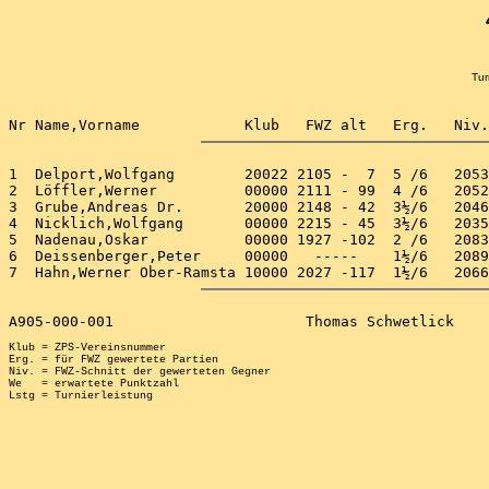
Tur
1  Delport,Wolfgang        20022 2105 -  7  5 /6   2053
2  Löffler,Werner          00000 2111 - 99  4 /6   2052
3  Grube,Andreas Dr.       20000 2148 - 42  3½/6   2046
4  Nicklich,Wolfgang       00000 2215 - 45  3½/6   2035
5  Nadenau,Oskar           00000 1927 -102  2 /6   2083
6  Deissenberger,Peter     00000   -----    1½/6   2089
Klub = ZPS-Vereinsnummer

Erg. = für FWZ gewertete Partien

Niv. = FWZ-Schnitt der gewerteten Gegner

We   = erwartete Punktzahl
