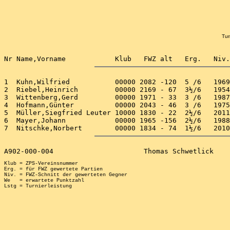
Tur
1  Kuhn,Wilfried           00000 2082 -120  5 /6   1969
2  Riebel,Heinrich         00000 2169 - 67  3½/6   1954
3  Wittenberg,Gerd         00000 1971 - 33  3 /6   1987
4  Hofmann,Günter          00000 2043 - 46  3 /6   1975
5  Müller,Siegfried Leuter 10000 1830 - 22  2½/6   2011
6  Mayer,Johann            00000 1965 -156  2½/6   1988
Klub = ZPS-Vereinsnummer

Erg. = für FWZ gewertete Partien

Niv. = FWZ-Schnitt der gewerteten Gegner

We   = erwartete Punktzahl
