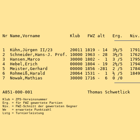
1  Kühn,Jürgen II/23       20011 1819 - 14  3½/5   1791
2  Schneider,Hans-J. Prof. 10000 1963 - 28  3½/5   1762
3  Hansen,Marco            30000 1802 -  1  3 /5   1795
4  Hebel,Erich             00000 1804 - 19  2½/5   1794
5  Meister,Gerhard         00000 1856 -281  2 /5   1784
6  Rohmeiß,Harald          20064 1531 -  1  ½ /5   1849
Klub = ZPS-Vereinsnummer

Erg. = für FWZ gewertete Partien

Niv. = FWZ-Schnitt der gewerteten Gegner

We   = erwartete Punktzahl
