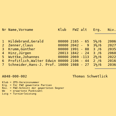
1  Hildebrand,Gerald       00000 2165 - 65  5½/6   2006
2  Zenner,Claus            00000 2042 -  9  3½/6   2027
3  Krumm,Günther           00000 1991 - 88  3 /6   2035
4  Hinz,Jürgen             20013 1842 - 24  3 /6   2060
5  Wuttke,Johannes         00000 2069 -113  2½/6   2022
6  Profitlich,Walter Edwin 00000 2106 - 44  2 /6   2016
Klub = ZPS-Vereinsnummer

Erg. = für FWZ gewertete Partien

Niv. = FWZ-Schnitt der gewerteten Gegner

We   = erwartete Punktzahl
