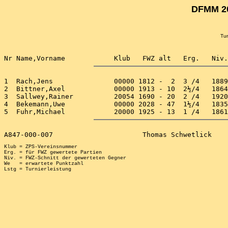
DFMM 20
Tur
1  Rach,Jens               00000 1812 -  2  3 /4   1889
2  Bittner,Axel            00000 1913 - 10  2½/4   1864
3  Sallwey,Rainer          20054 1690 - 20  2 /4   1920
4  Bekemann,Uwe            00000 2028 - 47  1½/4   1835
Klub = ZPS-Vereinsnummer

Erg. = für FWZ gewertete Partien

Niv. = FWZ-Schnitt der gewerteten Gegner

We   = erwartete Punktzahl
