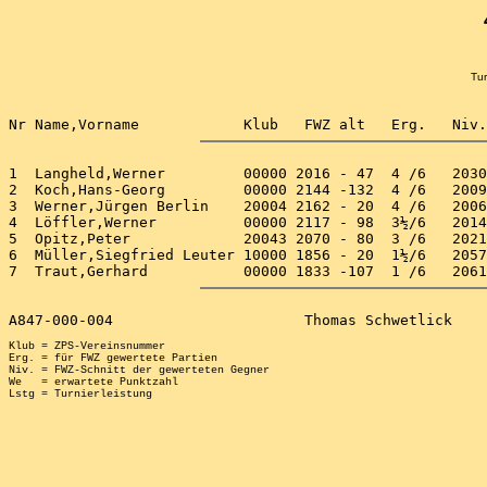
Tur
1  Langheld,Werner         00000 2016 - 47  4 /6   2030
2  Koch,Hans-Georg         00000 2144 -132  4 /6   2009
3  Werner,Jürgen Berlin    20004 2162 - 20  4 /6   2006
4  Löffler,Werner          00000 2117 - 98  3½/6   2014
5  Opitz,Peter             20043 2070 - 80  3 /6   2021
6  Müller,Siegfried Leuter 10000 1856 - 20  1½/6   2057
Klub = ZPS-Vereinsnummer

Erg. = für FWZ gewertete Partien

Niv. = FWZ-Schnitt der gewerteten Gegner

We   = erwartete Punktzahl
