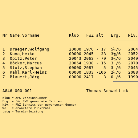
1  Draeger,Wolfgang        20000 1976 - 17  5½/6   2064
2  Kuna,Heiko              00000 2045 - 33  3½/6   2052
3  Opitz,Peter             20043 2063 - 79  3½/6   2049
4  Böcker,Marcus           20054 1938 - 15  3 /6   2070
5  Stolz,Stephan           00000 2087 -  5  3 /6   2045
6  Kahl,Karl-Heinz         00000 1833 -106  2½/6   2088
Klub = ZPS-Vereinsnummer

Erg. = für FWZ gewertete Partien

Niv. = FWZ-Schnitt der gewerteten Gegner

We   = erwartete Punktzahl
